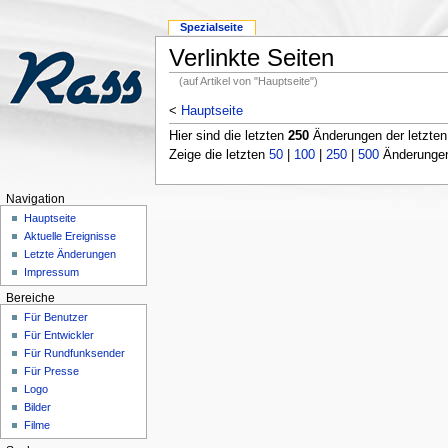
Spezialseite
Verlinkte Seiten
(auf Artikel von "Hauptseite")
<
Hauptseite
Hier sind die letzten
250
Änderungen der letzte
Zeige die letzten
50
|
100
|
250
|
500
Änderungen;
Navigation
Hauptseite
Aktuelle Ereignisse
Letzte Änderungen
Impressum
Bereiche
Für Benutzer
Für Entwickler
Für Rundfunksender
Für Presse
Logo
Bilder
Filme