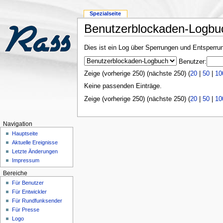
Spezialseite
Benutzerblockaden-Logbu
Dies ist ein Log über Sperrungen und Entsperr
Benutzer:
Zeige (vorherige 250) (nächste 250) (
20
|
50
|
10
Keine passenden Einträge.
Zeige (vorherige 250) (nächste 250) (
20
|
50
|
10
Navigation
Hauptseite
Aktuelle Ereignisse
Letzte Änderungen
Impressum
Bereiche
Für Benutzer
Für Entwickler
Für Rundfunksender
Für Presse
Logo