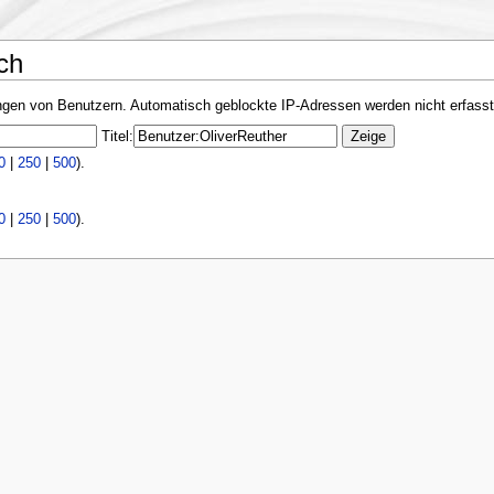
ch
ungen von Benutzern. Automatisch geblockte IP-Adressen werden nicht erfass
Titel:
0
|
250
|
500
).
0
|
250
|
500
).