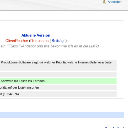
Anmelden
Aktuelle Version
OliverReuther
(
Diskussion
|
Beiträge
)
ein '''''Rass'''''-Angebot und wie bekomme ich es in die Luft?
)
er Produktions-Software sagt, mit welcher Priorität welche Internet-Seite verarbeitet
-Software die Folien ins Fernseh:
orität auf der Liste) ansurfen
en (1024x576)