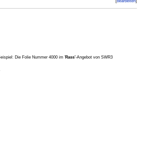
[
bearbeiten
]
eispiel: Die Folie Nummer 4000 im '
Rass'
-Angebot von SWR3
.