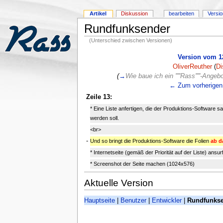
Artikel
Diskussion
bearbeiten
Versi
Rundfunksender
(Unterschied zwischen Versionen)
Version vom 12
OliverReuther
(
Di
(
→
Wie baue ich ein '''''Rass'''''-Ang
← Zum vorherigen 
Zeile 13:
* Eine Liste anfertigen, die der Produktions-Software sag
werden soll.
<br>
-
Und so bringt die Produktions-Software die Folien
ab 
* Internetseite (gemäß der Priorität auf der Liste) ansur
* Screenshot der Seite machen (1024x576)
Aktuelle Version
Hauptseite
|
Benutzer
|
Entwickler
|
Rundfunks