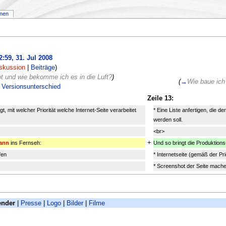
onen
:59, 31. Jul 2008
skussion
|
Beiträge
)
ebot und wie bekomme ich es in die Luft?
)
(
→
Wie baue ich 
Versionsunterschied
Zeile 13:
t, mit welcher Priorität welche Internet-Seite verarbeitet
* Eine Liste anfertigen, die d
werden soll.
<br>
+
dann
ins Fernseh:
Und so bringt die Produktions
fen
* Internetseite (gemäß der Pri
* Screenshot der Seite mach
ender
|
Presse
|
Logo
|
Bilder
|
Filme