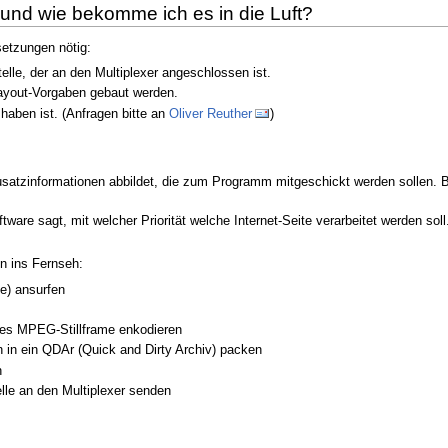
und wie bekomme ich es in die Luft?
setzungen nötig:
telle, der an den Multiplexer angeschlossen ist.
Layout-Vorgaben gebaut werden.
haben ist. (Anfragen bitte an
Oliver Reuther
)
usatzinformationen abbildet, die zum Programm mitgeschickt werden sollen. B
tware sagt, mit welcher Priorität welche Internet-Seite verarbeitet werden soll
en ins Fernseh:
te) ansurfen
rtes MPEG-Stillframe enkodieren
 in ein QDAr (Quick and Dirty Archiv) packen
n
lle an den Multiplexer senden