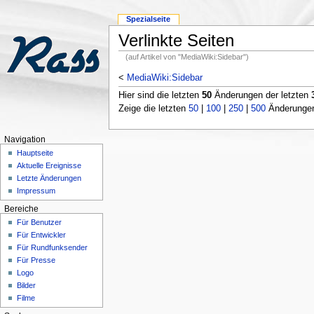
Spezialseite
Verlinkte Seiten
(auf Artikel von "MediaWiki:Sidebar")
<
MediaWiki:Sidebar
Hier sind die letzten
50
Änderungen der letzten
Zeige die letzten
50
|
100
|
250
|
500
Änderungen;
Navigation
Hauptseite
Aktuelle Ereignisse
Letzte Änderungen
Impressum
Bereiche
Für Benutzer
Für Entwickler
Für Rundfunksender
Für Presse
Logo
Bilder
Filme